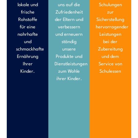
lokale und
uns auf die
Schulungen
frische
Zufriedenheit
zur
Rohstoffe
der Eltern und
Sicherstellung
für eine
verbessern
hervorragender
nahrhafte
und erneuern
Leistungen
und
ständig
bei der
schmackhafte
unsere
Zubereitung
Ernährung
Produkte und
und dem
Ihrer
Dienstleistungen
Service von
Kinder.
zum Wohle
Schulessen
ihrer Kinder.